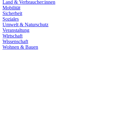
Land & Verbraucher:innen
Mobilität
Sicherheit
Soziales
Umwelt & Naturschutz
Veranstaltung
Wirtschaft
Wissenschaft
Wohnen & Bauen
Klima & Energie
22.07.2026
Hitze in Baden-Württemberg: Klimaschutz konsequen
Rekordtemperaturen, Trockenheit und heftige Unwetter machen deutl
umsetzen, um Menschen, Natur, Kommunen und Wirtschaft besser zu
Zum Artikel