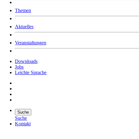
Was uns ausmacht
Themen
Wer wir sind
Jobs
Downloads
Aktuelles
Veranstaltungen
Downloads
Jobs
Leichte Sprache
Suche
Suche
Kontakt
Suche