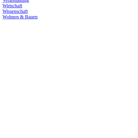
Veranstaltung
Wirtschaft
Wissenschaft
Wohnen & Bauen
Demokratie
30.06.2026
Grüne übernehmen Verantwortung in den
Fachausschüssen des Landtags
Die Fachausschüsse des Landtags Baden-Württemberg sind
konstituiert und haben ihre Arbeit aufgenommen. Unsere
Abgeordneten übernehmen in zahlreichen Gremien Verantwortung.
Zum Artikel