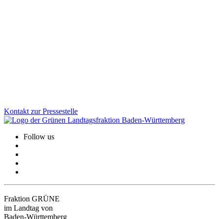
Dank Hartnäckigkeit der Grünen: Kompromiss bei
Mietpreisbremse
CDU-Bauministerin Razavi hatte lange keinerlei Einsicht gezeigt.
Nach schwierigen Verhandlungen gibt es nun doch noch einen
Kompromiss zur Mietpreisbremse. Die neue Verordnung kommt,
aber nur für ein Jahr.
Zum Artikel
Kontakt zur Pressestelle
Follow us
Fraktion GRÜNE
im Landtag von
Baden-Württemberg