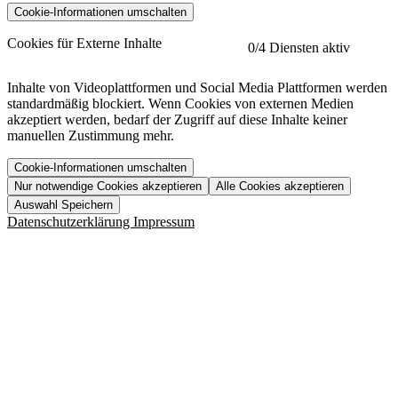
Cookie-Informationen umschalten
etracker
Mehr anzeigen
Cookies für Externe Inhalte
0
/4 Diensten aktiv
Herausgeber:
Inhalte von Videoplattformen und Social Media Plattformen werden
standardmäßig blockiert. Wenn Cookies von externen Medien
Beschreibung:
akzeptiert werden, bedarf der Zugriff auf diese Inhalte keiner
manuellen Zustimmung mehr.
Cookie-Informationen umschalten
Nur notwendige Cookies akzeptieren
Alle Cookies akzeptieren
YouTube
Mehr anzeigen
URL der Datenschutzerklärung:
Auswahl Speichern
https://www.etracker.com/datenschutzerklaerung/
Vimeo
Mehr anzeigen
Datenschutzerklärung
Impressum
Herausgeber:
Host:
Pageflow
Mehr anzeigen
Herausgeber:
Spotify
Mehr anzeigen
Herausgeber:
Beschreibung:
Cookiename
Lebensdauer
Beschreibung
Herausgeber:
et_allow_cookies
480 Tage
-
Beschreibung:
"no" - 50 Jahre "yes" - 480
et_oi_v2
-
Beschreibung:
Was uns ausma
Tage
Beschreibung:
Wer wir sind
et_scroll_depth
Session
-
Jobs
URL der Datenschutzerklärung:
isSdEnabled
24 Stunden
-
Downloads
https://policies.google.com/privacy?hl=de