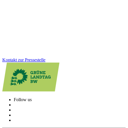
Ausschusses endet, unsere Verantwortung nicht“
Dreieinhalb Jahre Arbeit im Untersuchungsausschuss haben gezeigt:
Es braucht strukturelle Veränderungen und einen kulturellen Wandel
in der Polizeiführung. Dafür wurden bereits wichtige Schritte
angestoßen.
Zum Artikel
Kontakt zur Pressestelle
Follow us