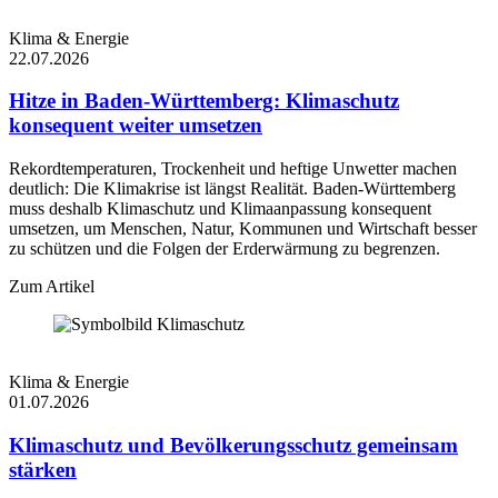
eingebenden
_cf_bm
30 Minuten
Datenverkehr, der 
Klima & Energie
mit Bots verbunde
22.07.2026
Kriterien entspricht
Hitze in Baden-Württemberg: Klimaschutz
Cloudflare-Cookie
das zur Durchsetz
konsequent weiter umsetzen
_cfuvid
Sitzung
von ratenlimitiere
Regeln verwendet
Rekordtemperaturen, Trockenheit und heftige Unwetter machen
wird.
deutlich: Die Klimakrise ist längst Realität. Baden-Württemberg
Cloudflare-Cookie
muss deshalb Klimaschutz und Klimaanpassung konsequent
cf_clearance
1 Jahr
das zur Bot-Präven
umsetzen, um Menschen, Natur, Kommunen und Wirtschaft besser
verwendet wird.
zu schützen und die Folgen der Erderwärmung zu begrenzen.
Zum Artikel
Klima & Energie
01.07.2026
Klimaschutz und Bevölkerungsschutz gemeinsam
stärken