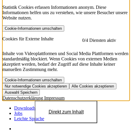
Statistik Cookies erfassen Informationen anonym. Diese
Informationen helfen uns zu verstehen, wie unsere Besucher unsere
Website nutzen.
Cookie-Informationen umschalten
etracker
Mehr anzeigen
Cookies für Externe Inhalte
0
/4 Diensten aktiv
Herausgeber:
Inhalte von Videoplattformen und Social Media Plattformen werden
standardmäßig blockiert. Wenn Cookies von externen Medien
Beschreibung:
akzeptiert werden, bedarf der Zugriff auf diese Inhalte keiner
manuellen Zustimmung mehr.
Cookie-Informationen umschalten
Nur notwendige Cookies akzeptieren
Alle Cookies akzeptieren
YouTube
Mehr anzeigen
URL der Datenschutzerklärung:
Auswahl Speichern
https://www.etracker.com/datenschutzerklaerung/
Vimeo
Mehr anzeigen
Datenschutzerklärung
Impressum
Herausgeber:
Host:
Pageflow
Mehr anzeigen
Herausgeber:
Downloads
Direkt zum Inhalt
Spotify
Mehr anzeigen
Jobs
Herausgeber:
Leichte Sprache
Beschreibung:
Cookiename
Lebensdauer
Beschreibung
Herausgeber:
et_allow_cookies
480 Tage
-
Beschreibung: