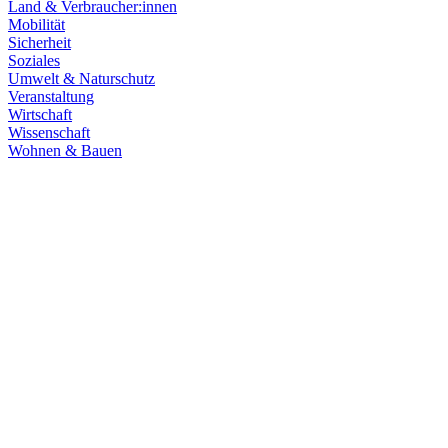
Land & Verbraucher:innen
Mobilität
Sicherheit
Soziales
Umwelt & Naturschutz
Veranstaltung
Wirtschaft
Wissenschaft
Wohnen & Bauen
Klima & Energie
22.07.2026
Hitze in Baden-Württemberg: Klimaschutz konsequen
Rekordtemperaturen, Trockenheit und heftige Unwetter machen deutl
umsetzen, um Menschen, Natur, Kommunen und Wirtschaft besser zu
Zum Artikel