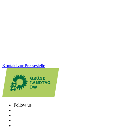
Verantwortung übernehmen
Die Gedenkstätte Grafeneck ist ein zentraler Ort der Erinnerung an
die NS-„Euthanasie“-Verbrechen. Über 10.600 Menschen mit
Behinderung wurden dort ermordet. Wir sind der Meinung, dass der
dauerhafte Erhalt der Gedenk- und Mahnstätte heute wichtiger ist
denn je.
Zum Artikel
Kontakt zur Pressestelle
Follow us