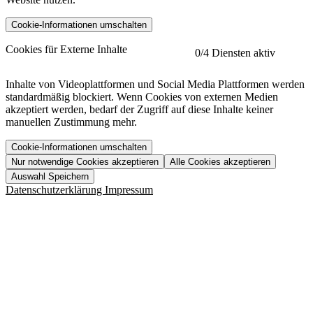
Cookie-Informationen umschalten
etracker
Mehr anzeigen
Cookies für Externe Inhalte
0
/4 Diensten aktiv
Herausgeber:
Inhalte von Videoplattformen und Social Media Plattformen werden
standardmäßig blockiert. Wenn Cookies von externen Medien
Beschreibung:
akzeptiert werden, bedarf der Zugriff auf diese Inhalte keiner
manuellen Zustimmung mehr.
Cookie-Informationen umschalten
Nur notwendige Cookies akzeptieren
Alle Cookies akzeptieren
YouTube
Mehr anzeigen
URL der Datenschutzerklärung:
Auswahl Speichern
https://www.etracker.com/datenschutzerklaerung/
Vimeo
Mehr anzeigen
Datenschutzerklärung
Impressum
Herausgeber:
Host:
Pageflow
Mehr anzeigen
Herausgeber:
Spotify
Mehr anzeigen
Herausgeber:
Beschreibung:
Cookiename
Lebensdauer
Beschreibung
Herausgeber:
et_allow_cookies
480 Tage
-
Beschreibung:
"no" - 50 Jahre "yes" - 480
et_oi_v2
-
Beschreibung:
Was uns ausma
Tage
Beschreibung:
Wer wir sind
et_scroll_depth
Session
-
Jobs
URL der Datenschutzerklärung: