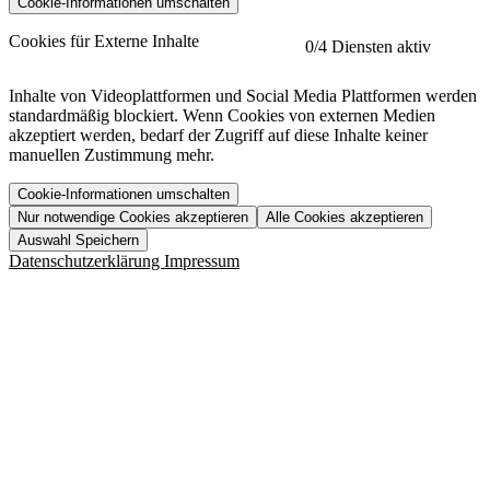
Cookie-Informationen umschalten
etracker
Mehr anzeigen
Cookies für Externe Inhalte
0
/4 Diensten aktiv
Herausgeber:
Inhalte von Videoplattformen und Social Media Plattformen werden
standardmäßig blockiert. Wenn Cookies von externen Medien
Beschreibung:
akzeptiert werden, bedarf der Zugriff auf diese Inhalte keiner
manuellen Zustimmung mehr.
Cookie-Informationen umschalten
Nur notwendige Cookies akzeptieren
Alle Cookies akzeptieren
YouTube
Mehr anzeigen
URL der Datenschutzerklärung:
Auswahl Speichern
https://www.etracker.com/datenschutzerklaerung/
Vimeo
Mehr anzeigen
Datenschutzerklärung
Impressum
Herausgeber:
Host:
Pageflow
Mehr anzeigen
Herausgeber:
Spotify
Mehr anzeigen
Herausgeber:
Beschreibung:
Cookiename
Lebensdauer
Beschreibung
Herausgeber:
et_allow_cookies
480 Tage
-
Beschreibung:
"no" - 50 Jahre "yes" - 480
et_oi_v2
-
Beschreibung:
Was uns ausma
Tage
Beschreibung:
Wer wir sind
et_scroll_depth
Session
-
Jobs
URL der Datenschutzerklärung:
isSdEnabled
24 Stunden
-
Downloads
https://policies.google.com/privacy?hl=de
et_cssSelectors
Session
-
URL der Datenschutzerklärung: