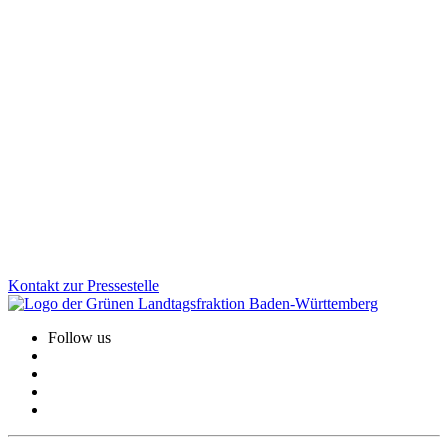
28.01.2026
Grafeneck dauerhaft sichern: Erinnerung bewahren,
Verantwortung übernehmen
Die Gedenkstätte Grafeneck ist ein zentraler Ort der Erinnerung an
die NS-„Euthanasie“-Verbrechen. Über 10.600 Menschen mit
Behinderung wurden dort ermordet. Wir sind der Meinung, dass der
dauerhafte Erhalt der Gedenk- und Mahnstätte heute wichtiger ist
denn je.
Zum Artikel
Kontakt zur Pressestelle
Follow us