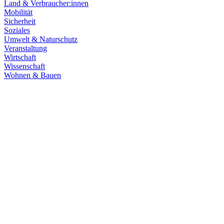
Land & Verbraucher:innen
Mobilität
Sicherheit
Soziales
Umwelt & Naturschutz
Veranstaltung
Wirtschaft
Wissenschaft
Wohnen & Bauen
Klima & Energie
22.07.2026
Hitze in Baden-Württemberg: Klimaschutz konsequen
Rekordtemperaturen, Trockenheit und heftige Unwetter machen deutl
umsetzen, um Menschen, Natur, Kommunen und Wirtschaft besser zu
Zum Artikel