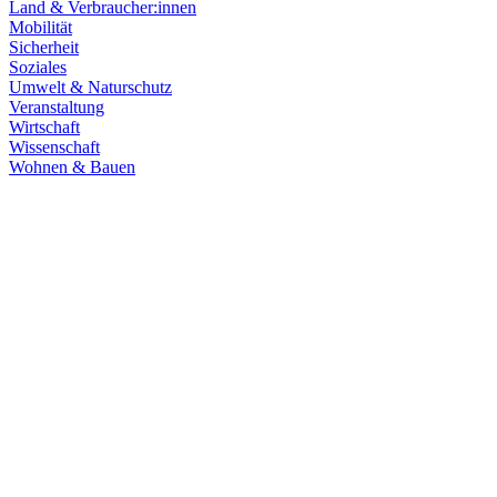
Land & Verbraucher:innen
Mobilität
Sicherheit
Soziales
Umwelt & Naturschutz
Veranstaltung
Wirtschaft
Wissenschaft
Wohnen & Bauen
Klima & Energie
22.07.2026
Hitze in Baden-Württemberg: Klimaschutz konsequen
Rekordtemperaturen, Trockenheit und heftige Unwetter machen deutl
umsetzen, um Menschen, Natur, Kommunen und Wirtschaft besser zu
Zum Artikel