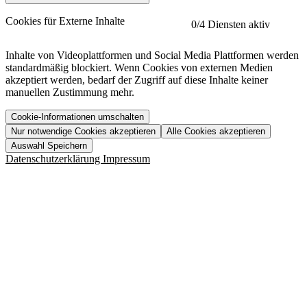
etracker
Mehr anzeigen
Cookies für Externe Inhalte
0
/4 Diensten aktiv
Herausgeber:
Inhalte von Videoplattformen und Social Media Plattformen werden
standardmäßig blockiert. Wenn Cookies von externen Medien
Beschreibung:
akzeptiert werden, bedarf der Zugriff auf diese Inhalte keiner
manuellen Zustimmung mehr.
Cookie-Informationen umschalten
Nur notwendige Cookies akzeptieren
Alle Cookies akzeptieren
YouTube
Mehr anzeigen
URL der Datenschutzerklärung:
Auswahl Speichern
https://www.etracker.com/datenschutzerklaerung/
Vimeo
Mehr anzeigen
Datenschutzerklärung
Impressum
Herausgeber:
Host:
Pageflow
Mehr anzeigen
Herausgeber:
Spotify
Mehr anzeigen
Herausgeber:
Beschreibung:
Cookiename
Lebensdauer
Beschreibung
Herausgeber:
et_allow_cookies
480 Tage
-
Beschreibung:
"no" - 50 Jahre "yes" - 480
et_oi_v2
-
Beschreibung:
Was uns ausma
Tage
Beschreibung:
Wer wir sind
et_scroll_depth
Session
-
Jobs
URL der Datenschutzerklärung:
isSdEnabled
24 Stunden
-
Downloads
https://policies.google.com/privacy?hl=de
et_cssSelectors
Session
-
URL der Datenschutzerklärung: