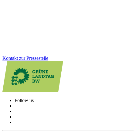
Gesundheit, Bildung, GreenTech: Auf unserer Januarklausur in
Altensteig haben wir zentrale Zukunftsthemen in den Blick
genommen, um das Land weiter voranzubringen. Im Austausch mit
Bürger*innen und Jugendlichen vor Ort wurde deutlich: Die
Menschen erwarten viel von uns. Und wir haben viel vor!
Zum Artikel
Kontakt zur Pressestelle
Follow us