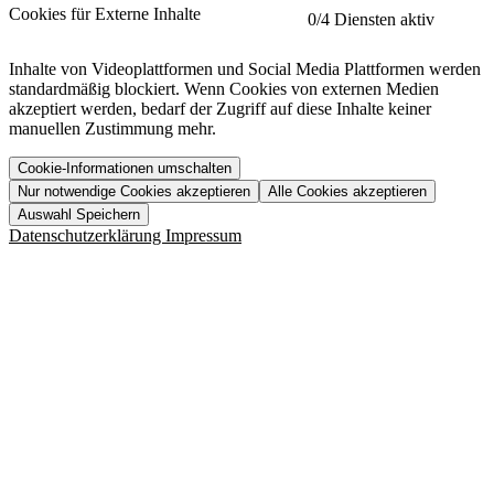
etracker
Mehr anzeigen
Cookies für Externe Inhalte
0
/4 Diensten aktiv
Herausgeber:
Inhalte von Videoplattformen und Social Media Plattformen werden
standardmäßig blockiert. Wenn Cookies von externen Medien
Beschreibung:
akzeptiert werden, bedarf der Zugriff auf diese Inhalte keiner
manuellen Zustimmung mehr.
Cookie-Informationen umschalten
Nur notwendige Cookies akzeptieren
Alle Cookies akzeptieren
YouTube
Mehr anzeigen
URL der Datenschutzerklärung:
Auswahl Speichern
https://www.etracker.com/datenschutzerklaerung/
Vimeo
Mehr anzeigen
Datenschutzerklärung
Impressum
Herausgeber:
Host:
Pageflow
Mehr anzeigen
Herausgeber:
Spotify
Mehr anzeigen
Herausgeber:
Beschreibung:
Cookiename
Lebensdauer
Beschreibung
Herausgeber:
et_allow_cookies
480 Tage
-
Beschreibung:
"no" - 50 Jahre "yes" - 480
et_oi_v2
-
Beschreibung:
Was uns ausma
Tage
Beschreibung:
Wer wir sind
et_scroll_depth
Session
-
Jobs
URL der Datenschutzerklärung:
isSdEnabled
24 Stunden
-
Downloads
https://policies.google.com/privacy?hl=de
et_cssSelectors
Session
-
URL der Datenschutzerklärung:
https://vimeo.com/legal/privacy/policy
et_tagManagerEntries
Session
-
Host:
URL der Datenschutzerklärung: