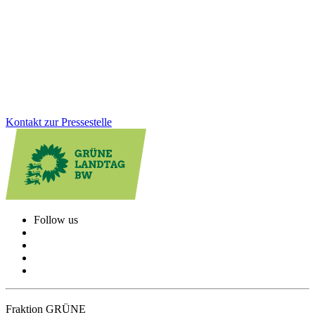
Grüne Landtagsfraktion haben gemeinsam mit der CDU eine
Lösung für Altfälle geschaffen: Das Land unterstützt Schulstandorte
rückwirkend stärker und sorgt für faire Bedingungen beim
Schulbau.
Zum Artikel
Kontakt zur Pressestelle
Follow us
Fraktion GRÜNE